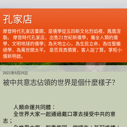
孔家店
摩登時代孔家店重開，是儒學從五四新文化烈焰裡，鳳凰涅
磐。 摩登時代孔家店，出售21世紀新儒學，屬全人類的儒
學，文明地球的儒學；為天地立心，為生民立命，為往聖繼
絕學，為萬世開太平。 是否貨真價實，客人說了算。掌柜小
儒新明啟。
2021年9月24日
被中共意志佔領的世界是個什麼樣子？
人類命運共同體
：
全世界大家一起通過戴口罩去接受中共的意
志；