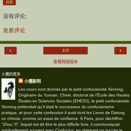
共享
没有评论:
发表评论
‹
›
主页
查看网络版本
小儒的更多
小儒新明
Les cours sont donnés par le petit confucianiste Xinming.
Originaire du Yunnan, Chine, doctorat de l’École des Hautes
Études en Sciences Sociales (EHESS), le petit confucianiste
Xinming prétendait qu'il était le successeur du confucianisme
pratique, et pour cette confession il avait écrit les Livres de Datong
en chinois, comme un essai de confiance. À Paris, pour déchiffrer
"Zhou Yi", lequel est dit être le plus difficile livre, il communiquait
spirituellement souvent avec Confucius, en obtenant un succès le