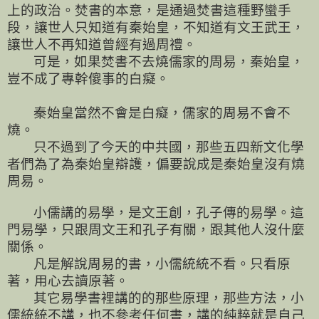
上的政治。焚書的本意，是通過焚書這種野蠻手
段，讓世人只知道有秦始皇，不知道有文王武王，
讓世人不再知道曾經有過周禮。
可是，如果焚書不去燒儒家的周易，秦始皇，
豈不成了專幹傻事的白癡。
秦始皇當然不會是白癡，儒家的周易不會不
燒。
只不過到了今天的中共國，那些五四新文化學
者們為了為秦始皇辯護，偏要說成是秦始皇沒有燒
周易。
小儒講的易學，是文王創，孔子傳的易學。這
門易學，只跟周文王和孔子有關，跟其他人沒什麼
關係。
凡是解說周易的書，小儒統統不看。只看原
著，用心去讀原著。
其它易學書裡講的的那些原理，那些方法，小
儒統統不講，也不參考任何書，講的純粹就是自己