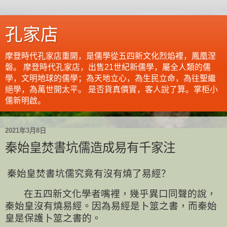
孔家店
摩登時代孔家店重開，是儒學從五四新文化烈焰裡，鳳凰涅
磐。 摩登時代孔家店，出售21世紀新儒學，屬全人類的儒
學，文明地球的儒學；為天地立心，為生民立命，為往聖繼
絕學，為萬世開太平。 是否貨真價實，客人說了算。掌柜小
儒新明啟。
2021年3月8日
秦始皇焚書坑儒造成易有千家注
秦始皇焚書坑儒究竟有沒有燒了易經？
在五四新文化學者嘴裡，幾乎異口同聲的說，
秦始皇沒有燒易經。因為易經是卜筮之書，而秦始
皇是保護卜筮之書的。