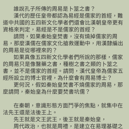
誰說孔子所傳的周易是卜筮之書？
漢代的歷任皇帝都認為易經是儒家的首經，難
道中共國的五四新文化學者們還會比漢朝皇帝更有
資格來判定，易經是不是儒家的首經？
請問，如果秦始皇焚書，沒有燒掉儒家的周
易，那麼漢儒在儒家文化搶救運動中，用漢隸編出
的周易是從哪裡來的？
如果真像五四新文化學者們所說的那樣，儒家
的周易只是像醫藥之書，種樹之書之類的卜筮之
書，並不是儒家的首經。請問，漢代皇帝為儒家五
經所設立的博士官裡，為什麼會有周易博士？
更何況，假如秦始皇焚書不燒儒家的周易，那
麼請問，秦始皇為什麼要焚書坑儒？
在秦朝，意識形態方面鬥爭的焦點，就集中在
法先王還是法後王上。
先王就是文王武王，後王就是秦始皇，
周代政治，也就是周禮，是建立在易理基礎之