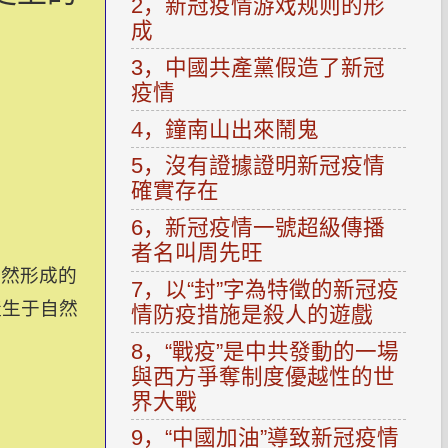
2，新冠疫情游戏规则的形
成
3，中國共產黨假造了新冠
疫情
4，鐘南山出來鬧鬼
5，沒有證據證明新冠疫情
確實存在
6，新冠疫情一號超級傳播
者名叫周先旺
自然形成的
7，以“封”字為特徵的新冠疫
產生于自然
情防疫措施是殺人的遊戲
8，“戰疫”是中共發動的一場
與西方爭奪制度優越性的世
界大戰
9，“中國加油”導致新冠疫情