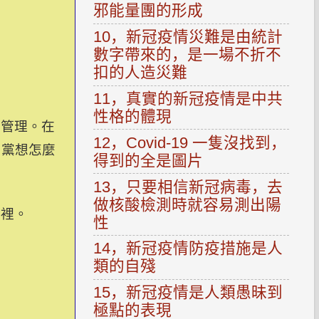
邪能量團的形成
10，新冠疫情災難是由統計
數字帶來的，是一場不折不
扣的人造災難
11，真實的新冠疫情是中共
性格的體現
來管理。在
12，Covid-19 一隻沒找到，
，黨想怎麼
得到的全是圖片
13，只要相信新冠病毒，去
做核酸檢測時就容易測出陽
哪裡。
性
14，新冠疫情防疫措施是人
類的自殘
15，新冠疫情是人類愚昧到
極點的表現