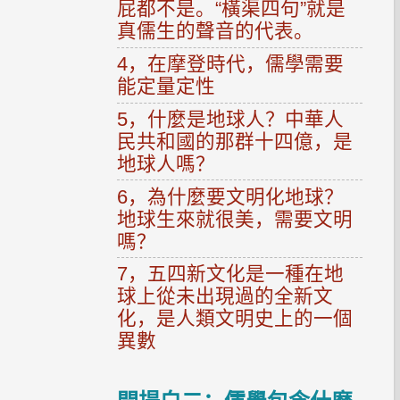
屁都不是。“橫渠四句”就是
真儒生的聲音的代表。
4，在摩登時代，儒學需要
能定量定性
5，什麼是地球人？中華人
民共和國的那群十四億，是
地球人嗎？
6，為什麼要文明化地球？
地球生來就很美，需要文明
嗎？
7，五四新文化是一種在地
球上從未出現過的全新文
化，是人類文明史上的一個
異數