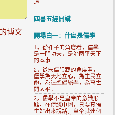
道
四書五經開講
的博文
開場白一：什麼是儒學
1，從孔子的角度看，儒學
是一門功夫，是治國平天下
的本事
2，從宋儒張載的角度看，
儒學為天地立心，為生民立
命，為往聖繼絕學，為萬世
開太平。
3，儒學不是皇帝的意識形
態。在傳統中國，只要真儒
生站出來說話，皇帝就連個