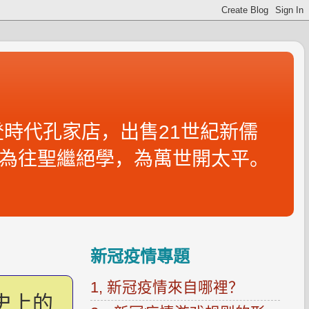
時代孔家店，出售21世紀新儒
為往聖繼絕學，為萬世開太平。
新冠疫情專題
1, 新冠疫情來自哪裡？
史上的