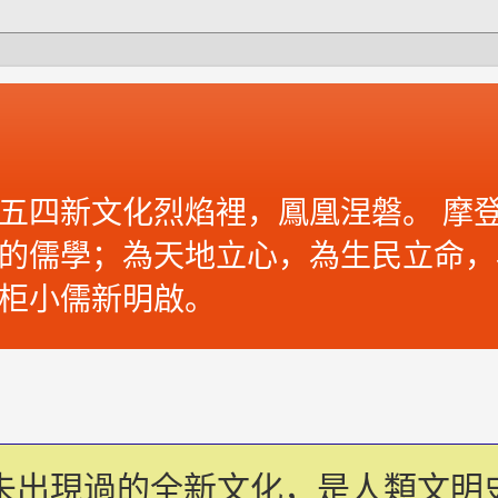
五四新文化烈焰裡，鳳凰涅磐。 摩登
的儒學；為天地立心，為生民立命，
柜小儒新明啟。
未出現過的全新文化，是人類文明