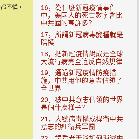
16，為什麼新冠疫情事件
麼都不懂，
中，美國人的死亡數字會比
中共國的高許多？
17，所謂新冠病毒變種就是
瞎摸
18，把新冠疫情說成是全球
大流行病完全違反自然規律
19，通過新冠疫情防疫措
施，中共用他的意志佔領了
全世界
20，被中共意志佔領的世界
是個什麼樣子？
21，大號病毒構成捍衛中共
意志的紅衛兵軍團
22，請看老天爺如何消滅中