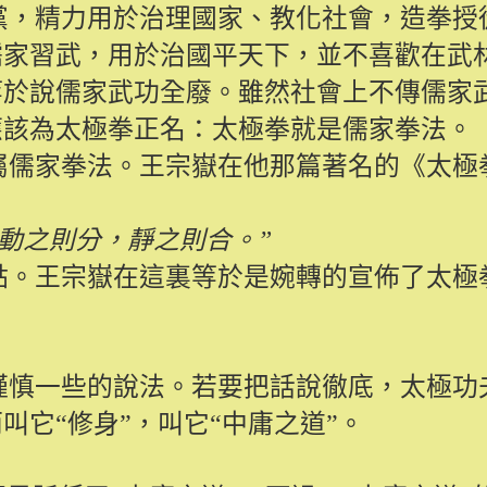
黨，精力用於治理國家、教化社會，造拳授
儒家習武，用於治國平天下，並不喜歡在武
等於說儒家武功全廢。雖然社會上不傳儒家
應該為太極拳正名：太極拳就是儒家拳法。
屬儒家拳法。王宗嶽在他那篇著名的《太極
動之則分，靜之則合。”
點。王宗嶽在這裏等於是婉轉的宣佈了太極
謹慎一些的說法。若要把話說徹底，太極功
它“修身”，叫它“中庸之道”。