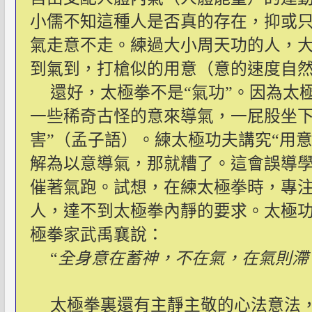
小儒不知這種人是否真的存在，抑或
氣走意不走。練過大小周天功的人，
到氣到，打槍似的用意（意的速度自
還好，太極拳不是“氣功”。因為太
一些稀奇古怪的意來導氣，一屁股坐下
害”（孟子語）。練太極功夫講究“用意
解為以意導氣，那就糟了。這會誤導
催著氣跑。試想，在練太極拳時，專
人，達不到太極拳內靜的要求。太極功
極拳家武禹襄說：
“
全身意在蓄神，不在氣，在氣則滯
太極拳裏還有主靜主敬的心法意法