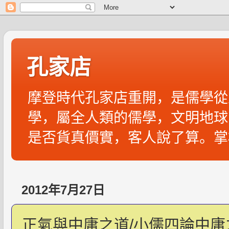
孔家店
摩登時代孔家店重開，是儒學從
學，屬全人類的儒學，文明地球
是否貨真價實，客人說了算。掌
2012年7月27日
正氣與中庸之道/小儒四論中庸