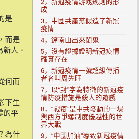
2，新冠疫情游戏规则的形
成
的是
3，中國共產黨假造了新冠
疫情
，而是
4，鐘南山出來鬧鬼
為新人。
5，沒有證據證明新冠疫情
確實存在
6，新冠疫情一號超級傳播
者名叫周先旺
從何而
7，以“封”字為特徵的新冠疫
情防疫措施是殺人的遊戲
腳下生
8，“戰疫”是中共發動的一場
體的平
與西方爭奪制度優越性的世
界大戰
？為什
9，“中國加油”導致新冠疫情