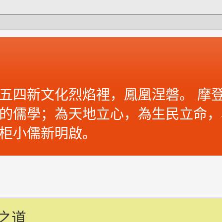
五四新文化烈焰裡，鳳凰涅磐。 摩登
的儒學；為天地立心，為生民立命，
柜小儒新明啟。
之道