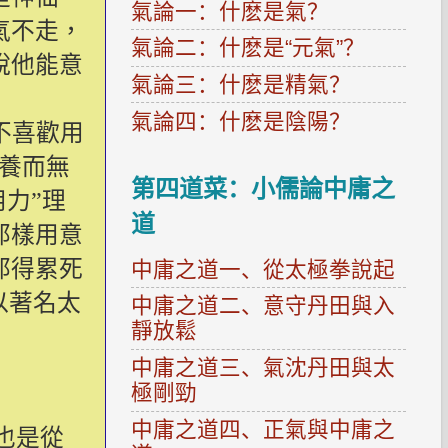
氣論一：什麽是氣？
氣不走，
氣論二：什麽是“元氣”？
說他能意
氣論三：什麽是精氣？
氣論四：什麽是陰陽？
不喜歡用
養而無
第四道菜：小儒論中庸之
力”理
道
那樣用意
那得累死
中庸之道一、從太極拳說起
以著名太
中庸之道二、意守丹田與入
靜放鬆
中庸之道三、氣沈丹田與太
極剛勁
中庸之道四、正氣與中庸之
也是從