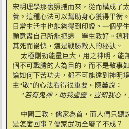
宋明理學那裏照搬而來，從而構成了太
養。這種心法可以幫助身心獲得平衡。
日常生活中也能夠得到印證。一個學
願意盡自己所能把這一學生教好。這
其死而後快，這是戰勝敵人的秘訣。
太極剛勁能量巨大，用之神明，能
個不可戰勝的人為目的，而不是敬事
論如何下苦功夫，都不可能達到神明
主“敬”的心法看得很重要。陳鑫說：
“若有鬼神，助我虛靈，豈知我心，
中國三教，儒家為首，而人們只聽
是怎麼回事？儒家武功全廢了不成？