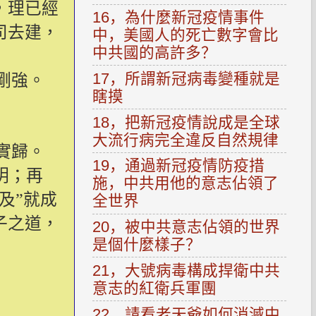
，理已經
16，為什麼新冠疫情事件
司去建，
中，美國人的死亡數字會比
中共國的高許多？
17，所謂新冠病毒變種就是
剛強。
瞎摸
18，把新冠疫情說成是全球
大流行病完全違反自然規律
實歸。
19，通過新冠疫情防疫措
明；再
施，中共用他的意志佔領了
及”就成
全世界
子之道，
20，被中共意志佔領的世界
是個什麼樣子？
21，大號病毒構成捍衛中共
意志的紅衛兵軍團
22，請看老天爺如何消滅中