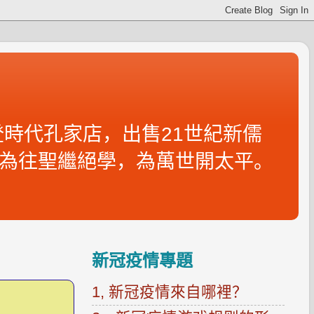
時代孔家店，出售21世紀新儒
為往聖繼絕學，為萬世開太平。
新冠疫情專題
1, 新冠疫情來自哪裡？