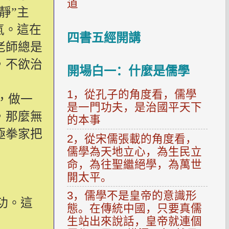
道
靜”主
氣。這在
四書五經開講
老師總是
，不欲治
開場白一：什麼是儒學
1，從孔子的角度看，儒學
，做一
是一門功夫，是治國平天下
，那麼無
的本事
極拳家把
2，從宋儒張載的角度看，
儒學為天地立心，為生民立
命，為往聖繼絕學，為萬世
開太平。
3，儒學不是皇帝的意識形
功。這
態。在傳統中國，只要真儒
生站出來說話，皇帝就連個