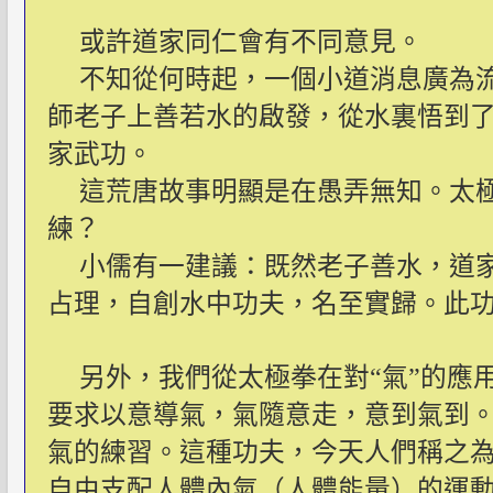
或許道家同仁會有不同意見。
不知從何時起，一個小道消息廣為
師老子上善若水的啟發，從水裏悟到
家武功。
這荒唐故事明顯是在愚弄無知。太
練？
小儒有一建議：既然老子善水，道
占理，自創水中功夫，名至實歸。此
另外，我們從太極拳在對“氣”的應
要求以意導氣，氣隨意走，意到氣到
氣的練習。這種功夫，今天人們稱之為
自由支配人體內氣（人體能量）的運