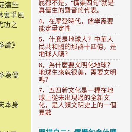
屁都不是。“橫渠四句”就是
徒這些
真儒生的聲音的代表。
林裏爭風
4，在摩登時代，儒學需要
武功之
能定量定性
5，什麼是地球人？中華人
拳論》
民共和國的那群十四億，是
地球人嗎？
6，為什麼要文明化地球？
地球生來就很美，需要文明
拳為儒
嗎？
7，五四新文化是一種在地
球上從未出現過的全新文
夫本身
化，是人類文明史上的一個
異數