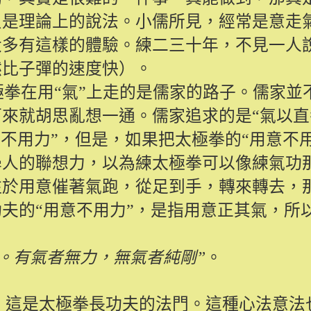
只是理論上的說法。小儒所見，經常是意走
大多有這樣的體驗。練二三十年，不見一人
然比子彈的速度快）。
極拳在用“氣”上走的是儒家的路子。儒家並
來就胡思亂想一通。儒家追求的是“氣以直
不用力”，但是，如果把太極拳的“用意不用
學人的聯想力，以為練太極拳可以像練氣功
注於用意催著氣跑，從足到手，轉來轉去，
夫的“用意不用力”，是指用意正其氣，所
。有氣者無力，無氣者純剛”
。
，這是太極拳長功夫的法門。這種心法意法