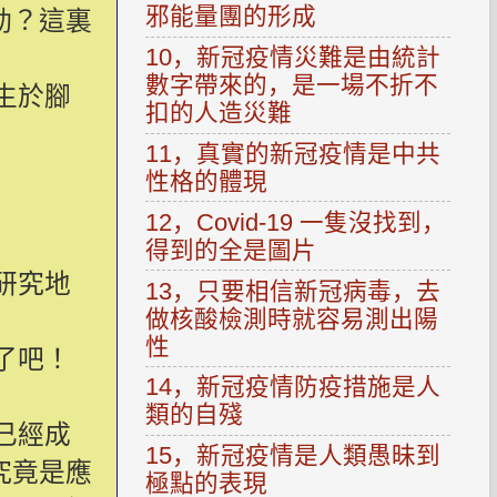
邪能量團的形成
勁？這裏
10，新冠疫情災難是由統計
數字帶來的，是一場不折不
生於腳
扣的人造災難
11，真實的新冠疫情是中共
性格的體現
12，Covid-19 一隻沒找到，
得到的全是圖片
研究地
13，只要相信新冠病毒，去
做核酸檢測時就容易測出陽
性
了吧！
14，新冠疫情防疫措施是人
類的自殘
已經成
15，新冠疫情是人類愚昧到
究竟是應
極點的表現