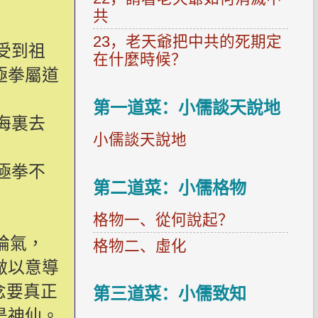
共
23，老天爺把中共的死期定
受到祖
在什麼時候？
極拳屬道
第一道菜：小儒談天說地
海裏去
小儒談天說地
極拳不
第二道菜：小儒格物
格物一、從何說起？
論氣，
格物二、虛化
做以意導
念要真正
第三道菜：小儒致知
是神仙。