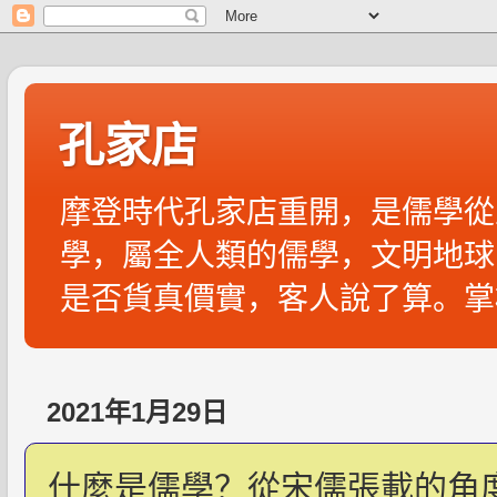
孔家店
摩登時代孔家店重開，是儒學從
學，屬全人類的儒學，文明地球
是否貨真價實，客人說了算。掌
2021年1月29日
什麼是儒學？從宋儒張載的角