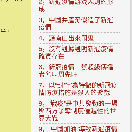
2，新冠疫情游戏规则的形
成
3，中國共產黨假造了新冠
疫情
太平。
4，鐘南山出來鬧鬼
5，沒有證據證明新冠疫情
確實存在
6，新冠疫情一號超級傳播
者名叫周先旺
7，以“封”字為特徵的新冠疫
情防疫措施是殺人的遊戲
8，“戰疫”是中共發動的一場
與西方爭奪制度優越性的世
界大戰
9，“中國加油”導致新冠疫情