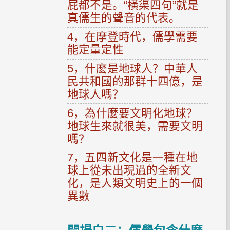
屁都不是。“橫渠四句”就是
真儒生的聲音的代表。
4，在摩登時代，儒學需要
能定量定性
5，什麼是地球人？中華人
民共和國的那群十四億，是
地球人嗎？
6，為什麼要文明化地球？
地球生來就很美，需要文明
嗎？
7，五四新文化是一種在地
球上從未出現過的全新文
化，是人類文明史上的一個
異數