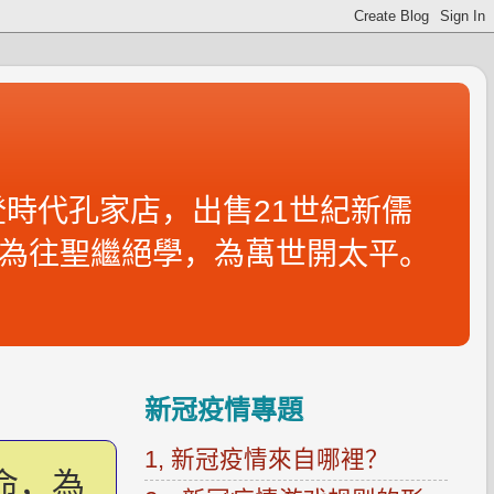
時代孔家店，出售21世紀新儒
為往聖繼絕學，為萬世開太平。
新冠疫情專題
1, 新冠疫情來自哪裡？
命，為