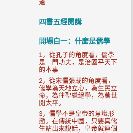
道
四書五經開講
開場白一：什麼是儒學
1，從孔子的角度看，儒學
是一門功夫，是治國平天下
的本事
2，從宋儒張載的角度看，
儒學為天地立心，為生民立
命，為往聖繼絕學，為萬世
開太平。
3，儒學不是皇帝的意識形
態。在傳統中國，只要真儒
生站出來說話，皇帝就連個