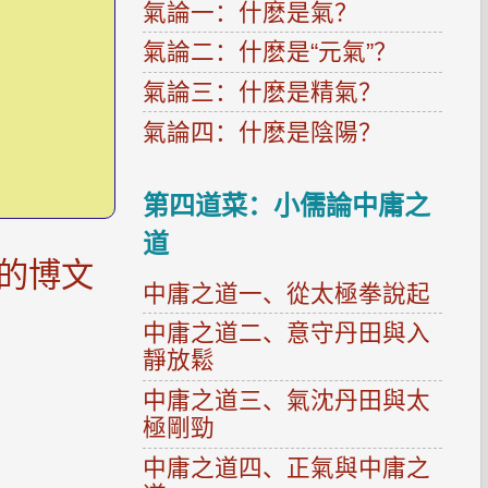
氣論一：什麽是氣？
氣論二：什麽是“元氣”？
氣論三：什麽是精氣？
氣論四：什麽是陰陽？
第四道菜：小儒論中庸之
道
的博文
中庸之道一、從太極拳說起
中庸之道二、意守丹田與入
靜放鬆
中庸之道三、氣沈丹田與太
極剛勁
中庸之道四、正氣與中庸之