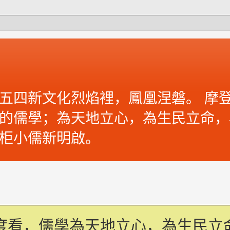
五四新文化烈焰裡，鳳凰涅磐。 摩登
的儒學；為天地立心，為生民立命，
柜小儒新明啟。
度看，儒學為天地立心，為生民立