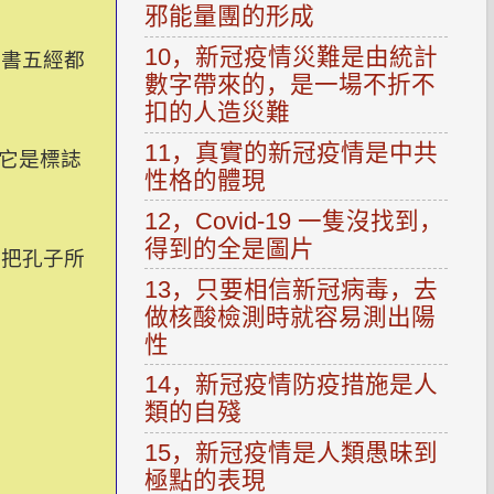
邪能量團的形成
10，新冠疫情災難是由統計
四書五經都
數字帶來的，是一場不折不
扣的人造災難
11，真實的新冠疫情是中共
以它是標誌
性格的體現
12，Covid-19 一隻沒找到，
得到的全是圖片
你把孔子所
13，只要相信新冠病毒，去
做核酸檢測時就容易測出陽
性
14，新冠疫情防疫措施是人
類的自殘
15，新冠疫情是人類愚昧到
極點的表現