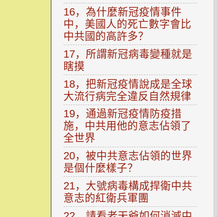
16，為什麼新冠疫情事件
中，美國人的死亡數字會比
中共國的高許多？
17，所謂新冠病毒變種就是
瞎摸
18，把新冠疫情說成是全球
大流行病完全違反自然規律
19，通過新冠疫情防疫措
施，中共用他的意志佔領了
全世界
20，被中共意志佔領的世界
是個什麼樣子？
21，大號病毒構成捍衛中共
意志的紅衛兵軍團
22，請看老天爺如何消滅中