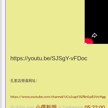
https://youtu.be/SJSgY-vFDoc
孔家店频道网址：
https://www.youtube.com/channel/UCo2ugcf3lZfkH2p83VoYtgg
Publié par
小儒新明
à l'adresse
05:22:00